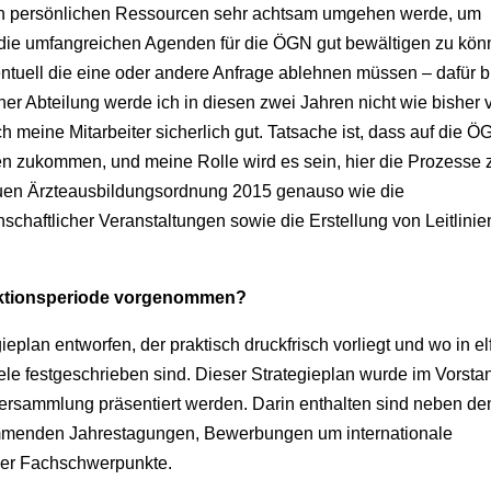
nen persönlichen Ressourcen sehr achtsam umgehen werde, um
 die umfangreichen Agenden für die ÖGN gut bewältigen zu kön
ntuell die eine oder andere Anfrage ablehnen müssen – dafür bi
er Abteilung werde ich in diesen zwei Jahren nicht wie bisher v
h meine Mitarbeiter sicherlich gut. Tatsache ist, dass auf die 
en zukommen, und meine Rolle wird es sein, hier die Prozesse 
euen Ärzteausbildungsordnung 2015 genauso wie die
enschaftlicher Veranstaltungen sowie die Erstellung von Leitlinie
Funktionsperiode vorgenommen?
gieplan entworfen, der praktisch druckfrisch vorliegt und wo in el
iele festgeschrieben sind. Dieser Strategieplan wurde im Vorsta
lversammlung präsentiert werden. Darin enthalten sind neben d
mmenden Jahrestagungen, Bewerbungen um internationale
ner Fachschwerpunkte.