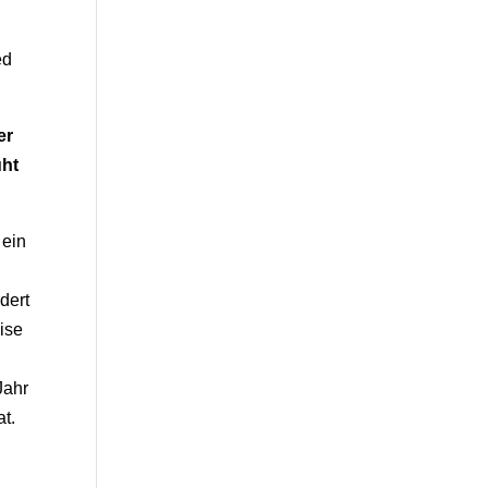
ed
er
uht
 ein
dert
eise
Jahr
t.