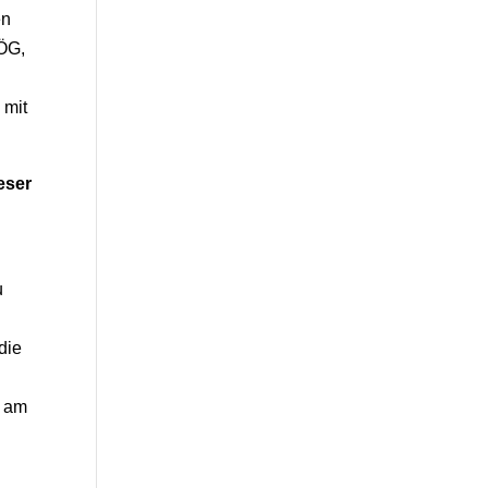
en
GÖG,
 mit
eser
u
die
t am