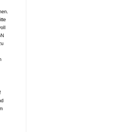
nen.
tte
oll
ÖGN
zu
n
f
nd
em