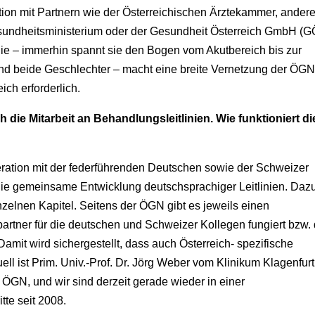
ion mit Partnern wie der Österreichischen Ärztekammer, ander
sundheitsministerium oder der Gesundheit Österreich GmbH (
gie – immerhin spannt sie den Bogen vom Akutbereich bis zur
n und beide Geschlechter – macht eine breite Vernetzung der ÖGN
ch erforderlich.
ie Mitarbeit an Behandlungsleitlinien. Wie funktioniert di
ration mit der federführenden Deutschen sowie der Schweizer
 die gemeinsame Entwicklung deutschsprachiger Leitlinien. Daz
zelnen Kapitel. Seitens der ÖGN gibt es jeweils einen
partner für die deutschen und Schweizer Kollegen fungiert bzw. 
Damit wird sichergestellt, dass auch Österreich- spezifische
uell ist Prim. Univ.-Prof. Dr. Jörg Weber vom Klinikum Klagenfur
 ÖGN, und wir sind derzeit gerade wieder in einer
tte seit 2008.