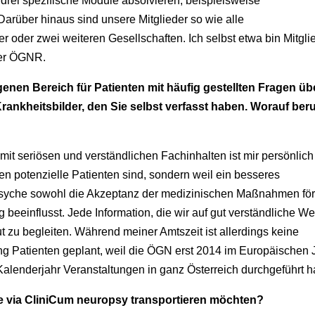
rei spezifische Module absolvieren, beispielsweise
Darüber hinaus sind unsere Mitglieder so wie alle
r oder zwei weiteren Gesellschaften. Ich selbst etwa bin Mitgli
er ÖGNR.
genen Bereich für Patienten mit häufig gestellten Fragen üb
rankheitsbilder, den Sie selbst verfasst haben. Worauf ber
mit seriösen und verständlichen Fachinhalten ist mir persönlich
en potenzielle Patienten sind, sondern weil ein besseres
Psyche sowohl die Akzeptanz der medizinischen Maßnahmen för
 beeinflusst. Jede Information, die wir auf gut verständliche W
t zu begleiten. Während meiner Amtszeit ist allerdings keine
ng Patienten geplant, weil die ÖGN erst 2014 im Europäischen 
alenderjahr Veranstaltungen in ganz Österreich durchgeführt ha
ie via CliniCum neuropsy transportieren möchten?