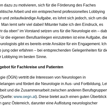
gen dazu zu motivieren, sich für die Förderung des Faches
litische Arbeit und ein entsprechend professionelles Lobbying
he und zeitaufwändige Aufgabe, es lohnt sich jedoch, sich um di
Man lernt sehr viel dabei! Mitunter habe ich den Eindruck, es
„wir da oben“ im Vorstand setzen uns für die Neurologie ein – dab
 Für die eigenen Berufsanliegen einzutreten ist eine Aufgabe, di
ologists gibt es bereits erste Ansätze für ein Engagement. Ich
b jung oder erfahren – bei entsprechenden Gelegenheiten für di
er Lobbying im besten Sinne.
gebot für Fachkreise und Patienten
gie (ÖGN) vertritt die Interessen von Neurologen in
elangen und fördert die Neurologie in Aus- und Fortbildung, Le
sarbeit und die Zusammenarbeit zwischen anderen Berufsgruppen
 (Quelle:
www.oegn.at
). Diese bietet auch einen guten Überblick
ganz Österreich, darunter eine Auflistung neurologischer