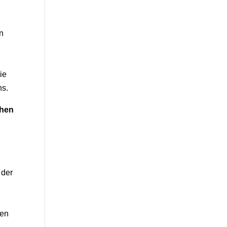
en
ie
ns.
chen
 der
uen