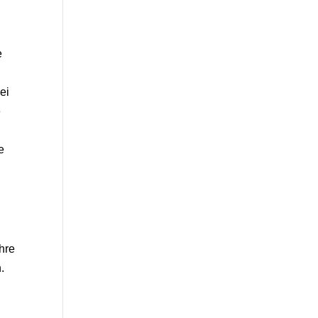
e
ei
e
e
hre
.