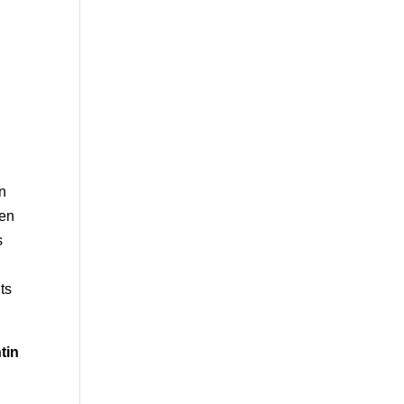
en
ren
s
ts
tin