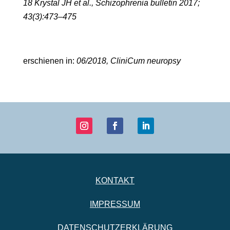
18 Krystal JH et al., Schizophrenia bulletin 2017;
43(3):473–475
erschienen in:
06/2018, CliniCum neuropsy
KONTAKT
IMPRESSUM
DATENSCHUTZERKLÄRUNG