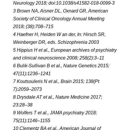
Neurology 2018; doi:10.1038/s41582-018-0099-3
3 Brown NA, Aisner DL, Oxnard GR, American
Society of Clinical Oncology Annual Meeting
2018; (38):708–715
4 Haefner H, Heiden W an der, In: Hirsch SR,
Weinberger DR, eds. Schizophrenia 2003
5 Hippius H et al., European archives of psychiatry
and clinical neuroscience 2008; 258(2):3–11
6 Bulik-Sullivan B et al., Nature Genetics 2015;
47(11):1236–1241
7 Koutsouleris N et al., Brain 2015; 138(Pt
7):2059–2073
8 Drysdale AT et al., Nature Medicine 2017;
23:28–38
9 Wolfers T et al., JAMA psychiatry 2018;
75(11):1146–1155
10 Clementz BA et al., American Journal of