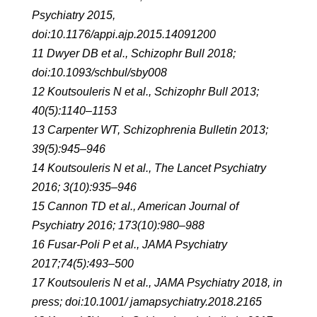
Psychiatry 2015,
doi:10.1176/appi.ajp.2015.14091200
11 Dwyer DB et al., Schizophr Bull 2018;
doi:10.1093/schbul/sby008
12 Koutsouleris N et al., Schizophr Bull 2013;
40(5):1140–1153
13 Carpenter WT, Schizophrenia Bulletin 2013;
39(5):945–946
14 Koutsouleris N et al., The Lancet Psychiatry
2016; 3(10):935–946
15 Cannon TD et al., American Journal of
Psychiatry 2016; 173(10):980–988
16 Fusar-Poli P et al., JAMA Psychiatry
2017;74(5):493–500
17 Koutsouleris N et al., JAMA Psychiatry 2018, in
press; doi:10.1001/ jamapsychiatry.2018.2165