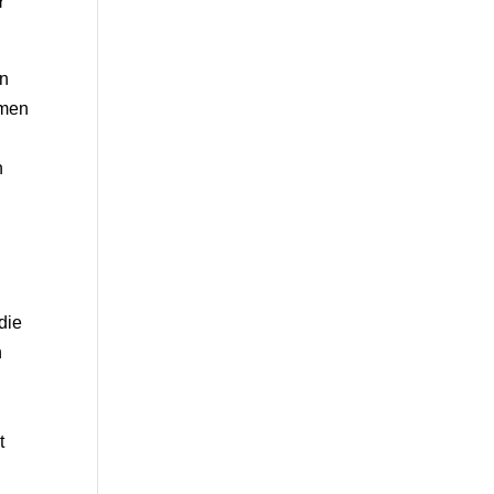
r
en
omen
n
die
n
t