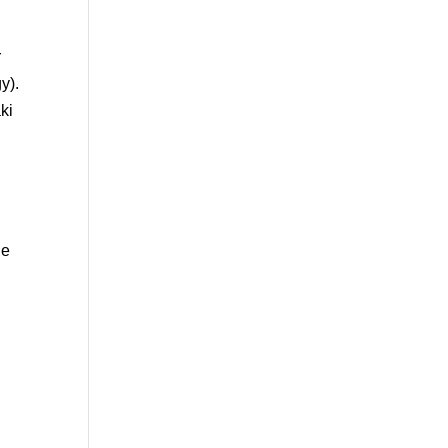
r
y).
ki
le