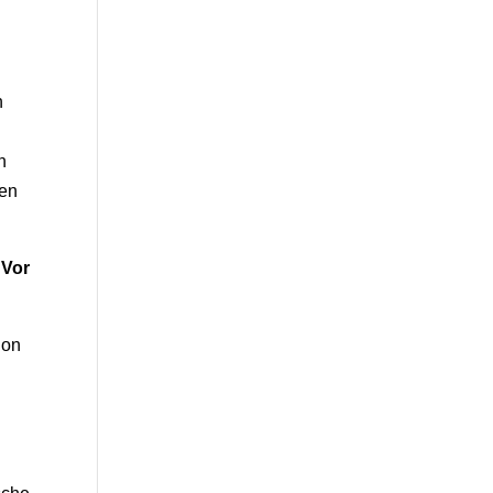
n
n
den
 Vor
ion