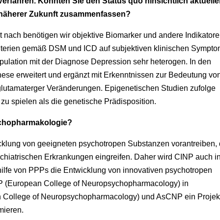
fahren. Könnten Sie den Status quo hinsichtlich aktuelle
 näherer Zukunft zusammenfassen?
t nach benötigen wir objektive Biomarker und andere Indikator
Kriterien gemäß DSM und ICD auf subjektiven klinischen Sympt
opulation mit der Diagnose Depression sehr heterogen. In den
ese erweitert und ergänzt mit Erkenntnissen zur Bedeutung vo
glutamaterger Veränderungen. Epigenetischen Studien zufolge
zu spielen als die genetische Prädisposition.
ychopharmakologie?
klung von geeigneten psychotropen Substanzen vorantreiben, 
ychiatrischen Erkrankungen eingreifen. Daher wird CINP auch i
thilfe von PPPs die Entwicklung von innovativen psychotropen
P (European College of Neuropsychopharmacology) in
 College of Neuropsychopharmacology) und AsCNP ein Projek
imieren.