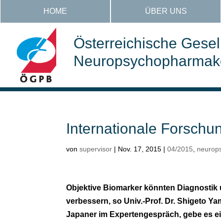
HOME
ÜBER UNS
Österreichische Gesell
Neuropsychopharmakol
Internationale Forschu
von
supervisor
|
Nov. 17, 2015
|
04/2015
,
neurop
Objektive Biomarker könnten Diagnosti
verbessern, so Univ.-Prof. Dr. Shigeto Ya
Japaner im Expertengespräch, gebe es e