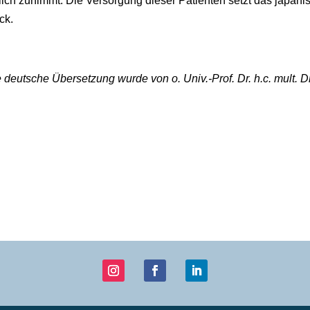
ich zunimmt. Die Versorgung dieser Patienten setzt das japani
ck.
die deutsche Übersetzung wurde von o. Univ.-Prof.
Dr. h.c. mult.
Dr