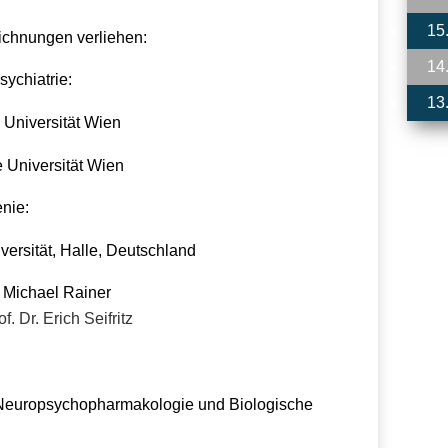
15
chnungen verliehen:
14
sychiatrie:
13
 Universität Wien
e Universität Wien
nie:
versität, Halle, Deutschland
 Michael Rainer
f. Dr. Erich Seifritz
r Neuropsychopharmakologie und Biologische