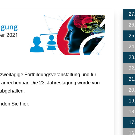
27
26
25
24
23
22
zweitägige Fortbildungsveranstaltung und für
21
 anrechenbar. Die 23. Jahrestagung wurde von
20
 abgehalten.
19
den Sie hier:
18
17
16