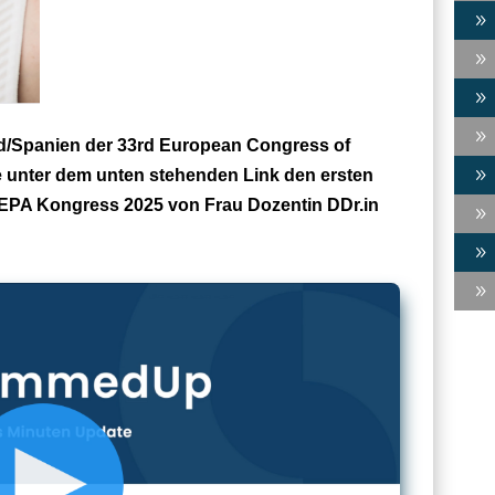
9
9
9
9
rid/Spanien der 33rd European Congress of
9
e unter dem unten stehenden Link den ersten
n EPA Kongress 2025 von Frau Dozentin DDr.in
9
9
9