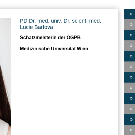
9
PD Dr. med. univ. Dr. scient. med.
9
Lucie Bartova
9
Schatzmeisterin der ÖGPB
9
Medizinische Universität Wien
9
9
9
9
9
9
9
9