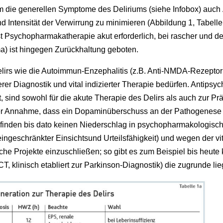
um die generellen Symptome des Deliriums (siehe Infobox) auch
 Intensität der Verwirrung zu minimieren (Abbildung 1, Tabelle
t Psychopharmakatherapie akut erforderlich, bei rascher und deu
 ist hingegen Zurückhaltung geboten.
lirs wie die Autoimmun-Enzephalitis (z.B. Anti-NMDA-Rezeptor 
rer Diagnostik und vital indizierter Therapie bedürfen. Antips
ind sowohl für die akute Therapie des Delirs als auch zur Präv
r Annahme, dass ein Dopaminüberschuss an der Pathogenese des
finden bis dato keinen Niederschlag in psychopharmakologisch
t eingeschränkter Einsichtsund Urteilsfähigkeit) und wegen der
he Projekte einzuschließen; so gibt es zum Beispiel bis heute k
, klinisch etabliert zur Parkinson-Diagnostik) die zugrunde l