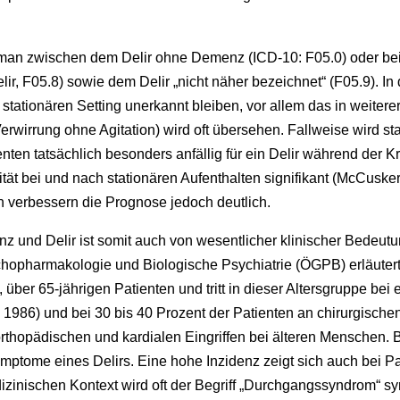
 man zwischen dem Delir ohne Demenz (ICD-10: F05.0) oder bei
lir, F05.8) sowie dem Delir „nicht näher bezeichnet“ (F05.9). I
m stationären Setting unerkannt bleiben, vor allem das in weite
e Verwirrung ohne Agitation) wird oft übersehen. Fallweise wird s
ten tatsächlich besonders anfällig für ein Delir während der Kr
ität bei und nach stationären Aufenthalten signifikant (McCusker 
 verbessern die Prognose jedoch deutlich.
 und Delir ist somit auch von wesentlicher klinischer Bedeut
opharmakologie und Biologische Psychiatrie (ÖGPB) erläutert wir
 über 65-jährigen Patienten und tritt in dieser Altersgruppe bei
., 1986) und bei 30 bis 40 Prozent der Patienten an chirurgischen 
orthopädischen und kardialen Eingriffen bei älteren Menschen. 
mptome eines Delirs. Eine hohe Inzidenz zeigt sich auch bei P
izinischen Kontext wird oft der Begriff „Durchgangssyndrom“ sy