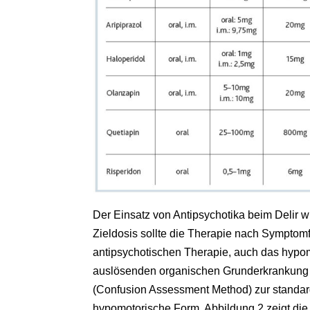
Der Einsatz von Antipsychotika beim Delir 
Zieldosis sollte die Therapie nach Symptomf
antipsychotischen Therapie, auch das hypomo
auslösenden organischen Grunderkrankung – 
(Confusion Assessment Method) zur standard
hypomotorische Form. Abbildung 2 zeigt die