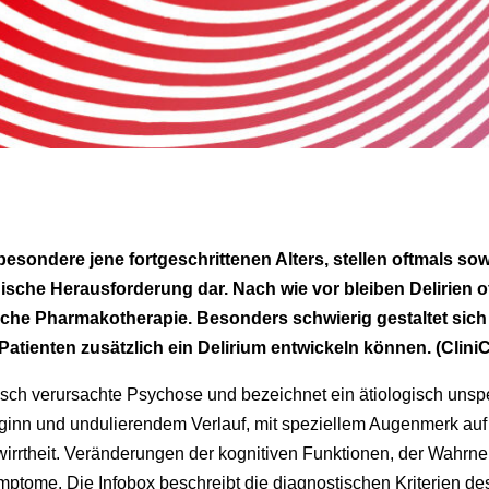
sbesondere jene fortgeschrittenen Alters, stellen oftmals s
nische Herausforderung dar. Nach wie vor bleiben Delirien o
eiche Pharmakotherapie. Besonders schwierig gestaltet sich
atienten zusätzlich ein Delirium entwickeln können. (Clin
nisch verursachte Psychose und bezeichnet ein ätiologisch unsp
inn und undulierendem Verlauf, mit speziellem Augenmerk auf 
irrtheit. Veränderungen der kognitiven Funktionen, der Wahr
tome. Die Infobox beschreibt die diagnostischen Kriterien des