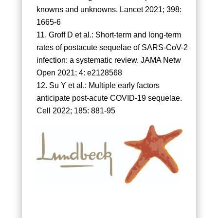
knowns and unknowns. Lancet 2021; 398:
1665-6
Groff D et al.: Short-term and long-term
rates of postacute sequelae of SARS-CoV-2
infection: a systematic review. JAMA Netw
Open 2021; 4: e2128568
Su Y et al.: Multiple early factors
anticipate post-acute COVID-19 sequelae.
Cell 2022; 185: 881-95