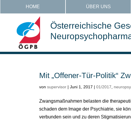
HOME
ÜBER UNS
Österreichische Gese
Neuropsychopharmak
Mit „Offener-Tür-Politik“ 
von
supervisor
|
Juni 1, 2017
|
01/2017
,
neurops
Zwangsmaßnahmen belasten die therapeutis
schaden dem Image der Psychiatrie, sie kö
verbunden sein und zu deren Stigmatisierung