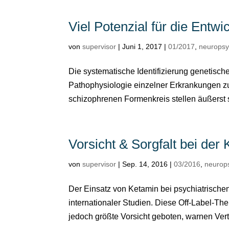
Viel Potenzial für die Entwi
von
supervisor
|
Juni 1, 2017
|
01/2017
,
neurops
Die systematische Identifizierung genetisc
Pathophysiologie einzelner Erkrankungen z
schizophrenen Formenkreis stellen äußerst
Vorsicht & Sorgfalt bei der
von
supervisor
|
Sep. 14, 2016
|
03/2016
,
neurop
Der Einsatz von Ketamin bei psychiatrische
internationaler Studien. Diese Off-Label-Ther
jedoch größte Vorsicht geboten, warnen Vertr